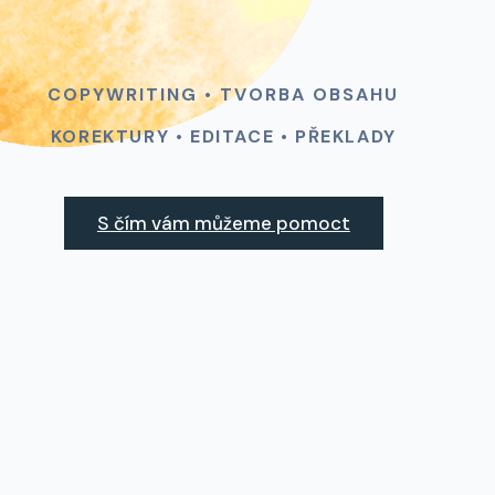
COPYWRITING • TVORBA OBSAHU
KOREKTURY • EDITACE • PŘEKLADY
S čím vám můžeme pomoct